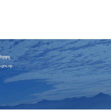
लुखुम्बु
.gov.np