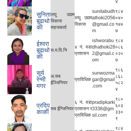
४
sunitabudh
९८४
सुनिता
लघु उद्यम
लघु उद्यम
athoki2056
०४०
बुढाथो
विकास
विकास
@gmail.co
१७४
की
सहजकर्ता
m
७
ishworabu
९८४
ईश्वरा
४ नं. वडा
dhathoki28
०८६
बुढाथो
स.म.वि.नि
प्रशासन
2@gmail.c
०२०
की
om
७
९८६
सूर्य
sunwozma
अ.सब
८६८
रेग्मी
प्राविधिक
gar@gmail
ईञ्जिनियर
५८२
मगर
.com
४
९८०
६ नं. वडा
pradipkarki
प्रदिप
६०३
सब ईन्जिनियर
प्रशासन र
3338@gm
कार्की
३३०
प्राविधिक
sil.com
९
९८४