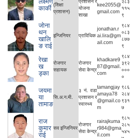
लक्ष्मण
प्रशासन र
२८३
(शिक्षा
kee2055@
कार्की
योजना
११५
प्रशासन)
gmail.com
शाखा
९
जाेना
९८४
jonathan.r
थन
०८३
इन्जिनियर
प्राविधिक
ai.lira@gm
खालि
८७७
ail.com
ङ राई
९
९८४
रेखा
khadkare9
रोजगार
रोजगार
३९२
ख
87@gmail.
सहायक
सेवा केन्द्र
०००
ड्का
com
०
tamangjay
९८६
जयमा
३ नं. वडा
amaya78
२८४
या
सि.अ.न.मी.
प्रशासन र
@gmail.co
९३१
तामाङ
स्वास्थ्य
m
७
९८५
राज
rairajkuma
रोजगार
२८५
कुमार
सव इन्जिनियर
r984@gma
सेवा केन्द्र
५४५
राई
il.com