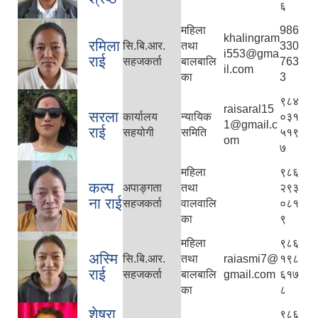
६
महिला
986
khalingram
रमिला
सि.बि.आर.
तथा
330
i553@gma
राई
सहजकर्ता
बालबालि
763
il.com
का
3
९८४
raisaral15
सरला
कार्यालय
न्यायिक
०३१
1@gmail.c
राई
सहयोगी
समिति
५१९
om
७
महिला
९८६
कल्प
अपाङ्गता
तथा
२९३
ना राई
सहजकर्ता
वालवालि
०८१
का
९
महिला
९८६
अस्मि
सि.बि.आर.
तथा
raiasmi7@
१९८
राई
सहजकर्ता
बालबालि
gmail.com
६१७
का
८
शेषरा
९८६