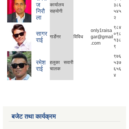
ज
कार्यालय
३८६
निरौ
सहयोगी
५४५
ला
२
९८४
only1raisa
सागर
०९८
गार्डेनर
विविध
gar@gmail
राई
१३८
.com
९
९७६
रमेश
हलुका सवारी
५३७
राई
चालक
६५६
४
बजेट तथा कार्यक्रम