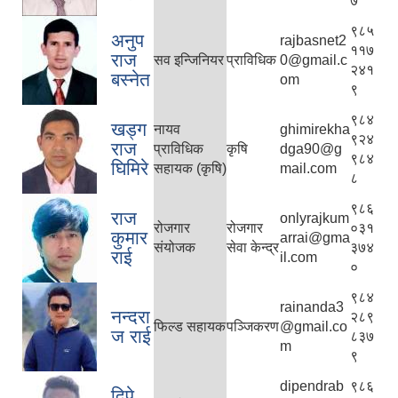
७
९८५
अनुप
rajbasnet2
११७
राज
सव इन्जिनियर
प्राविधिक
0@gmail.c
२४१
बस्नेत
om
९
९८४
खड्ग
नायव
ghimirekha
९२४
राज
प्राविधिक
कृषि
dga90@g
९८४
घिमिरे
सहायक (कृषि)
mail.com
८
९८६
राज
onlyrajkum
रोजगार
रोजगार
०३१
कुमार
arrai@gma
संयोजक
सेवा केन्द्र
३७४
राई
il.com
०
९८४
rainanda3
नन्दरा
२८९
फिल्ड सहायक
पञ्जिकरण
@gmail.co
ज राई
८३७
m
९
dipendrab
९८६
दिपे