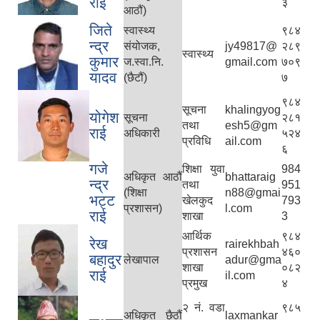
राई
३
आठौं)
जिते
स्वास्थ्य
९८४
न्द्र
संयोजक,
jy49817@
२८९
स्वास्थ्य
कुमार
ज.स्वा.नि.
gmail.com
७०९
यादव
(छैटौं)
७
९८४
सूचना
khalingyog
योगेश
सूचना
२८१
तथा
esh5@gm
राई
अधिकारी
५२४
प्रविधि
ail.com
६
गजे
शिक्षा युवा
984
अधिकृत आठौं
bhattaraig
न्द्र
तथा
951
(शिक्षा
n88@gmai
भट्ट
खेलकुद
793
प्रशासन)
l.com
राई
शाखा
3
आर्थिक
९८४
रेख
rairekhbah
प्रशासन
४६०
बहादुर
लेखापाल
adur@gma
शाखा
०८२
राई
il.com
प्रमुख
४
२ नं. वडा
९८५
अधिकृत छैठौं
laxmankar