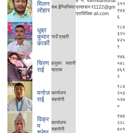
७ नं. वडा
milanlohar.
मिलन
२११
सब ईन्जिनियर
प्रशासन र
1122@gm
लोहार
९७३
प्राविधिक
ail.com
६
९८४
धुब्र
३२५
कुमार
गाउँ प्रहरी
४२५
कार्की
९
९७६
चिरण
हलुका सवारी
५४८
राई
चालक
४६९
२
९८४
मनोज
कार्यालय
२५३
राई
सहयोगी
५२७
०
९७४
विक्र
कार्यालय
२२८
म
सहयोगी
४०१
श्रेष्ठ