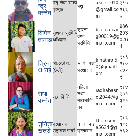
पशु सेवा शाखा
asnet1010
२९५
न्द्र
पशु
प्रमुख
@gmail.co
२६६
बस्नेत
m
७
986
सूचना
bipintaman
विपिन
सुचना प्रविधि
293
तथा
g00019@g
तामाङ
अधिकृत
026
प्रविधि
mail.com
4
९८६
trinathrai5
त्रिना
सि.अ.हे.व.
५ नं. वडा
२८०
0@gmail.c
थ राई
(छैठौ)
प्रशासन
८७९
om
९
महिला
९८४
radhabasn
राधा
तथा
२५८
स.म.वि.नि
et2044@g
बस्नेत
बालबालि
३२१
mail.com
का
३
९८६
khatrisunit
सुनिता
प्रशासन
१ नं. वडा
१९८
a5624@g
खत्री
सहायक पाचौं
प्रशासन
५६२
mail.com