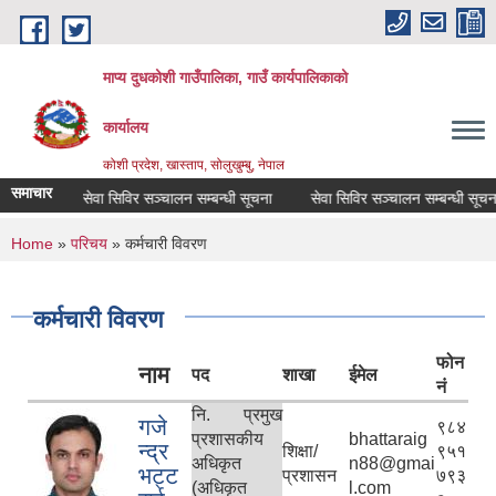
Skip to main content
माप्य दुधकोशी गाउँपालिका, गाउँ कार्यपालिकाको
कार्यालय
कोशी प्रदेश, खास्ताप, सोलुखुम्बु, नेपाल
समाचार
सेवा सिविर सञ्चालन सम्बन्धी सूचना
सेवा सिविर सञ्चालन सम्बन्धी सूचना
You are here
Home
»
परिचय
» कर्मचारी विवरण
कर्मचारी विवरण
फोन
नाम
पद
शाखा
ईमेल
नं
नि. प्रमुख
गजे
९८४
प्रशासकीय
bhattaraig
न्द्र
शिक्षा/
९५१
अधिकृत
n88@gmai
भट्ट
प्रशासन
७९३
(अधिकृत
l.com