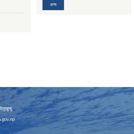
अन्य
लुखुम्बु
.gov.np