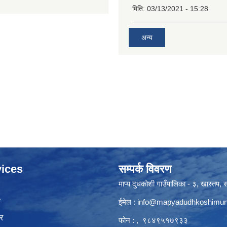
मिति:
03/13/2021 - 15:28
अन्य
ices
सम्पर्क विवरण
माप्य दुधकोशी गाउँपालिका - ३, खास्तप, सो
ा
ईमेल :
info@mapyadudhkoshimun
र
फोन : , ९८४९५१७९३३