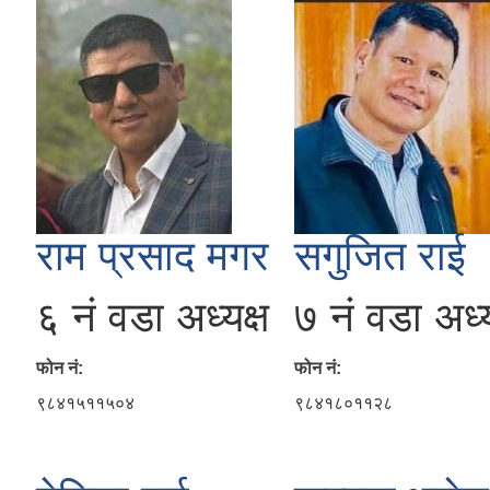
राम प्रसाद मगर
सगुजित राई
६ नं वडा अध्यक्ष
७ नं वडा अध्य
फोन नं:
फोन नं:
९८४१५११५०४
९८४१८०११२८