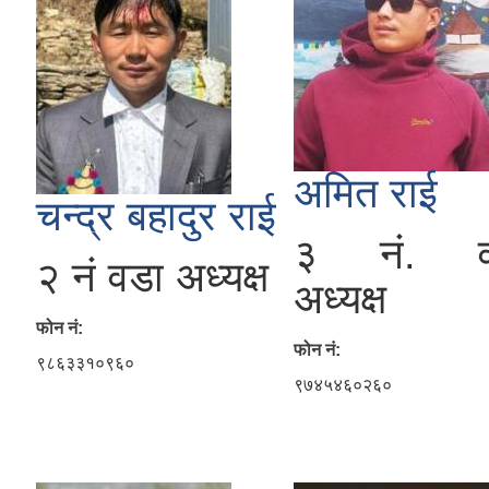
अमित राई
चन्द्र बहादुर राई
३ नं. व
२ नं वडा अध्यक्ष
अध्यक्ष
फोन नं:
फोन नं:
९८६३३१०९६०
९७४५४६०२६०