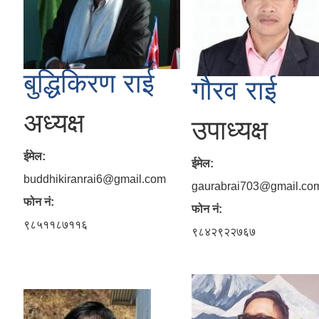
बुद्धिकिरण राई
गौरव राई
अध्यक्ष
उपाध्यक्ष
ईमेल:
ईमेल:
buddhikiranrai6@gmail.com
gaurabrai703@gmail.co
फोन नं:
फोन नं:
९८५११८७११६
९८४२९२२७६७