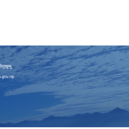
लुखुम्बु
.gov.np